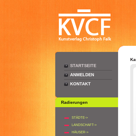
Ka
STARTSEITE
ANMELDEN
KONTAKT
Radierungen
STÄDTE->
LANDSCHAFT->
HÄUSER->