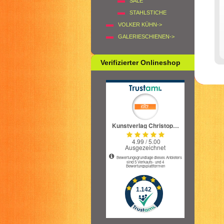
SALE
STAHLSTICHE
VOLKER KÜHN->
GALERIESCHIENEN->
Verifizierter Onlineshop