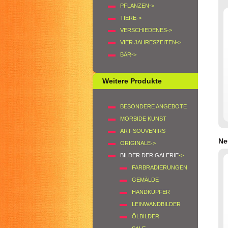
PFLANZEN->
TIERE->
VERSCHIEDENES->
VIER JAHRESZEITEN->
BÄR->
Weitere Produkte
BESONDERE ANGEBOTE
MORBIDE KUNST
ART-SOUVENIRS
Ne
ORIGINALE->
BILDER DER GALERIE
->
FARBRADIERUNGEN
GEMÄLDE
HANDKUPFER
LEINWANDBILDER
ÖLBILDER