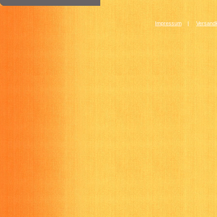
Impressum
|
Versandk