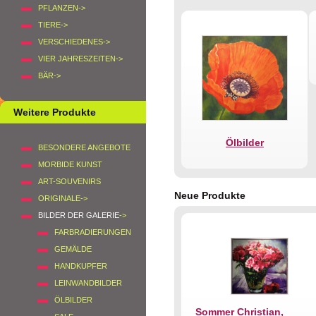
PFLANZEN->
TIERE->
VERSCHIEDENES->
VIER JAHRESZEITEN->
BÄR->
Weitere Produkte
Ölbilder
BESONDERE ANGEBOTE
MORBIDE KUNST
ART-SOUVENIRS
Neue Produkte
ORIGINALE->
BILDER DER GALERIE
->
FARBRADIERUNGEN
GEMÄLDE
HANDKUPFER
LEINWANDBILDER
ÖLBILDER
Sommer Christian,