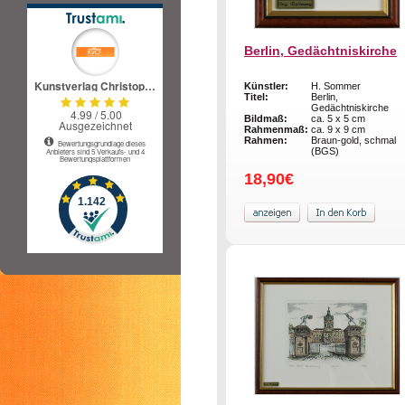
Berlin, Gedächtniskirche
Künstler:
H. Sommer
Titel:
Berlin,
Gedächtniskirche
Bildmaß:
ca. 5 x 5 cm
Rahmenmaß:
ca. 9 x 9 cm
Rahmen:
Braun-gold, schmal
(BGS)
18,90€