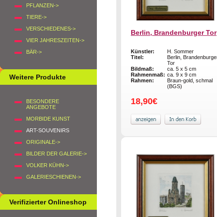
PFLANZEN->
TIERE->
VERSCHIEDENES->
Berlin, Brandenburger Tor
VIER JAHRESZEITEN->
Künstler:
H. Sommer
BÄR->
Titel:
Berlin, Brandenburge
Tor
Bildmaß:
ca. 5 x 5 cm
Rahmenmaß:
ca. 9 x 9 cm
Weitere Produkte
Rahmen:
Braun-gold, schmal
(BGS)
18,90€
BESONDERE
ANGEBOTE
MORBIDE KUNST
ART-SOUVENIRS
ORIGINALE->
BILDER DER GALERIE->
VOLKER KÜHN->
GALERIESCHIENEN->
Verifizierter Onlineshop