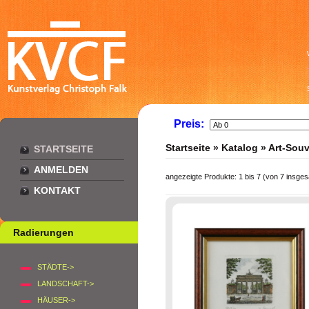
Preis:
Startseite
»
Katalog
»
Art-Souv
STARTSEITE
ANMELDEN
angezeigte Produkte:
1
bis
7
(von
7
insges
KONTAKT
Radierungen
STÄDTE->
LANDSCHAFT->
HÄUSER->