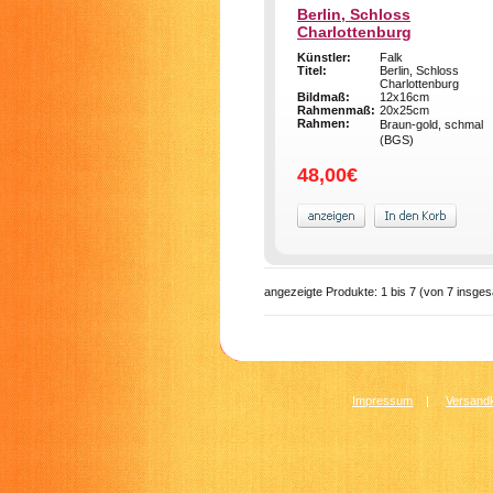
Berlin, Schloss
Charlottenburg
Künstler:
Falk
Titel:
Berlin, Schloss
Charlottenburg
Bildmaß:
12x16cm
Rahmenmaß:
20x25cm
Rahmen:
Braun-gold, schmal
(BGS)
48,00€
angezeigte Produkte:
1
bis
7
(von
7
insges
Impressum
|
Versandk