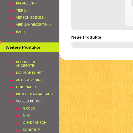
PFLANZEN->
TIERE->
VERSCHIEDENES->
VIER JAHRESZEITEN->
BÄR->
Neue Produkte
Weitere Produkte
BESONDERE
ANGEBOTE
MORBIDE KUNST
ART-SOUVENIRS
ORIGINALE->
BILDER DER GALERIE->
VOLKER KÜHN
->
GROSS
MINI
QUADRATISCH
SONSTIGE