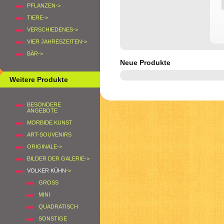
PFLANZEN->
TIERE->
VERSCHIEDENES->
VIER JAHRESZEITEN->
BÄR->
Neue Produkte
Weitere Produkte
BESONDERE
ANGEBOTE
MORBIDE KUNST
ART-SOUVENIRS
ORIGINALE->
BILDER DER GALERIE->
VOLKER KÜHN
->
GROSS
MINI
QUADRATISCH
SONSTIGE