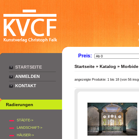
Preis:
Startseite
»
Katalog
»
Morbide
STARTSEITE
ANMELDEN
angezeigte Produkte:
1
bis
18
(von
56
insg
KONTAKT
Radierungen
STÄDTE->
LANDSCHAFT->
HÄUSER->