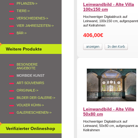
PFLANZEN->
Leinwandbild - Alte Villa
100x150 cm
TIERE->
Hochwertiger Digitaldruck auf
VERSCHIEDENES->
Leinwand, 100x150 cm, aufgespannt
auf Keilrahmen
VIER JAHRESZEITEN->
BÄR->
406,00€
Weitere Produkte
BESONDERE
ANGEBOTE
MORBIDE KUNST
ART-SOUVENIRS
ORIGINALE->
BILDER DER GALERIE->
VOLKER KÜHN->
Leinwandbild - Alte Villa
GALERIESCHIENEN->
50x80 cm
Hochwertiger Digitaldruck auf
Leinwand, 50x80 cm, aufgespannt a
Verifizierter Onlineshop
Keilrahmen