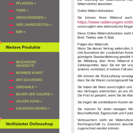
PFLANZEN->
Widerrufsfrist absenden.
TIERE->
Online-Widerrufsfunktion:
Sie können Ihren Widerruf auch 
VERSCHIEDENES->
https://www.radierungen-onli
VIER JAHRESZEITEN->
unverzüglich eine elektronische Einga
BÄR->
Diese Online-Widerrufsfunktion steht 
Brief, Telefax oder E-Mail.
Folgen des Widerrufs
Weitere Produkte
Wenn Sie diesen Vertrag widerrufen, h
(mit Ausnahme der zusätzlichen Kosten
günstigste Standardlieferung gewählt
die Mitteilung über Ihren Widerruf
BESONDERE
Zahlungsmittel, dass Sie bei der ur
ANGEBOTE
anderes vereinbart; in keinem Fall w
MORBIDE KUNST
Wir können die Rückzahlung verweige
ART-SOUVENIRS
dass Sie die Waren zurückgesandt habe
Sie haben die Ware unverzüglich und 
ORIGINALE->
des Vertrages unterrichten, an uns (
K
BILDER DER GALERIE->
Die Frist ist gewahrt, wenn Sie die Wa
VOLKER KÜHN->
Sie tragen die unmittelbaren Kosten 
GALERIESCHIENEN->
Sie müssen für einen etwaigen Wer
Beschaffenheit, Eigenschaft und Funk
Verbrauchern steht ein Widerrufsr
Verifizierter Onlineshop
Rechtsgeschäft zu Zwecken abschließ
zugerechnet werden können.