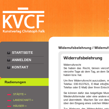
Widerrufsbelehrung / Widerruf
STARTSEITE
Widerrufsbelehrung
ANMELDEN
Widerrufsrecht
KONTAKT
Sie haben das Recht, binnen vierzeh
vierzehn Tage ab dem Tag, an dem Sie 
haben bzw. hat.
Um Ihre Widerrufsrecht auszuüben, 
Radierungen
Telefax: 030-8137621, E-Mail: info@ku
Telefax oder E-Mail) über Ihren Entsch
Sie können dafür das beigefügte Must
STÄDTE->
Wiederufsformular oder eine andere ei
und übermitteln. Machen Sie von dies
LANDSCHAFT->
über den Eingang eines solchen Widerr
HÄUSER->
Zur Wahrung der Widerrufsfrist rei