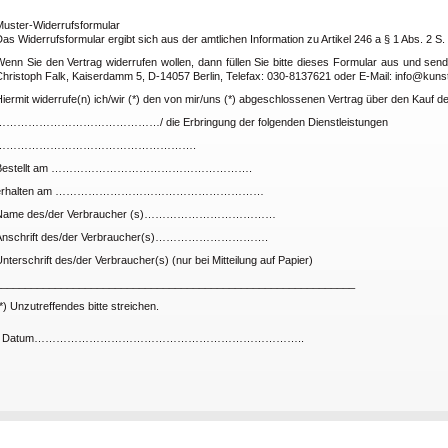
Muster-Widerrufsformular
as Widerrufsformular ergibt sich aus der amtlichen Information zu Artikel 246 a § 1 Abs. 2 S
Wenn Sie den Vertrag widerrufen wollen, dann füllen Sie bitte dieses Formular aus und se
hristoph Falk, Kaiserdamm 5, D-14057 Berlin, Telefax: 030-8137621 oder E-Mail: info@kunst
iermit widerrufe(n) ich/wir (*) den von mir/uns (*) abgeschlossenen Vertrag über den Kauf 
………………………………………/ die Erbringung der folgenden Dienstleistungen
……………………………………………….
Bestellt am ……………………………………………….
erhalten am …………………………………………………
Name des/der Verbraucher (s)………………………………
Anschrift des/der Verbraucher(s)………………………….
nterschrift des/der Verbraucher(s) (nur bei Mitteilung auf Papier)
____________________________________________________________
*) Unzutreffendes bitte streichen.
- Datum………………………………………………………………..