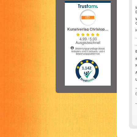
D
C
H
U
(