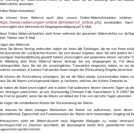
iderrufsfrist absenden.
nline-Widerrufsfunktion:
Sie können Ihren Widerruf auch über unsere Online-Widerrufsfunktion erklären
https://www.radierungen-online.de/widerruf_online.php
bereitstellen. Nach
nverzüglich eine elektronische Eingangsbestätigung per E-Mail.
Diese Online-Widerrufsfunktion steht Ihnen während der gesamten Widerrufsfrist zur Verfügu
rief, Telefax oder E-Mail.
Folgen des Widerrufs
enn Sie diesen Vertrag widerrufen, haben wir Ihnen alle Zahlungen, die wir von Ihnen erhal
(mit Ausnahme der zusätzlichen Kosten, die sich daraus ergeben, dass Sie eine andere Art 
günstigste Standardlieferung gewählt haben) unverzüglich und spätestens binnen vierzehn
die Mitteilung über Ihren Widerruf dieses Vertrags bei uns eingegangen ist. Für di
Zahlungsmittel, dass Sie bei der ursprünglichen Transaktion eingesetzt haben, es sei d
anderes vereinbart; in keinem Fall werden Ihnen wegen der Rückzahlung Entgelte berechnet.
Wir können die Rückzahlung verweigern, bis wir die Ware wieder zurückerhalten haben od
dass Sie die Waren zurückgesandt haben, je nachdem, welches der frühere Zeitpunkt ist.
Sie haben die Ware unverzüglich und in jedem Fall spätestens binnen vierzehn Tagen ab d
es Vertrages unterrichten, an uns (
Kunstverlag Christoph Falk, Kaiserdamm 5, D-14057 Ber
ie Frist ist gewahrt, wenn Sie die Waren vor Ablauf der Frist von vierzehn Tagen absenden.
Sie tragen die unmittelbaren Kosten der Rücksendung der Waren.
Sie müssen für einen etwaigen Wertverlust der Waren nur aufkommen, wenn dieser 
Beschaffenheit, Eigenschaft und Funktionsweise der Waren nicht notwendigen Umgang mit ih
Verbrauchern steht ein Widerrufsrecht nach folgender Maßgabe zu, wobei Verbrauche
Rechtsgeschäft zu Zwecken abschließt, die überwiegend weder ihrer gewerblichen noch ih
zugerechnet werden können.