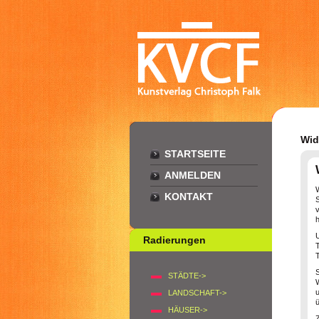
Wid
STARTSEITE
ANMELDEN
KONTAKT
v
Radierungen
T
STÄDTE->
LANDSCHAFT->
ü
HÄUSER->