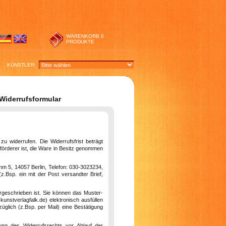
WARENKORB
0
PRODUKTE
KÜNSTLER:
-Widerrufsformular
 widerrufen. Die Widerrufsfrist beträgt
förderer ist, die Ware in Besitz genommen
mm 5, 14057 Berlin, Telefon: 030-3023234,
(z.Bsp. ein mit der Post versandter Brief,
rgeschrieben ist. Sie können das Muster-
unstverlagfalk.de) elektronisch ausfüllen
glich (z.Bsp. per Mail) eine Bestätigung
ung des Widerrufsrechts vor Ablauf der