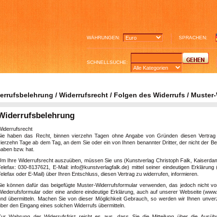
WÄHRUNGEN:
SPRACHEN:
SCHNELLSUCHE:
errufsbelehrung / Widerrufsrecht / Folgen des Widerrufs / Muster
Widerrufsbelehrung
Widerrufsrecht
Sie haben das Recht, binnen vierzehn Tagen ohne Angabe von Gründen diesen Vertrag zu
ierzehn Tage ab dem Tag, an dem Sie oder ein von Ihnen benannter Dritter, der nicht der Be
haben bzw. hat.
Um Ihre Widerrufsrecht auszuüben, müssen Sie uns
(Kunstverlag Christoph Falk, Kaiserda
Telefax: 030-8137621, E-Mail: info@kunstverlagfalk.de)
mittel seiner eindeutigen Erklärung 
elefax oder E-Mail) über Ihren Entschluss, diesen Vertrag zu widerrufen, informieren.
Sie können dafür das beigefügte Muster-Widerrufsformular verwenden, das jedoch nicht vo
Wiederufsformular oder eine andere eindeutige Erklärung, auch auf unserer Webseite (www.k
und übermitteln. Machen Sie von dieser Möglichkeit Gebrauch, so werden wir Ihnen unverzü
ber den Eingang eines solchen Widerrufs übermitteln.
Zur Wahrung der Widerrufsfrist reicht es aus, dass Sie die Mitteilung über die Ausüb