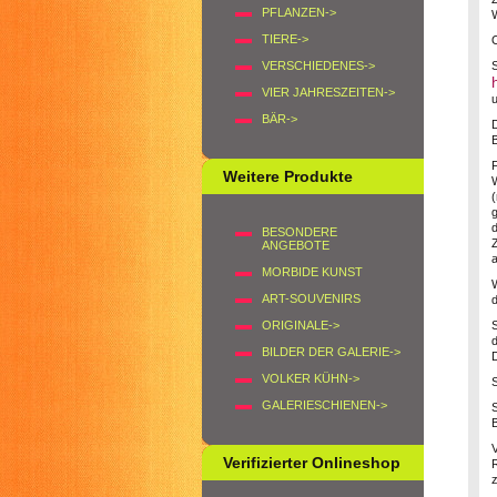
PFLANZEN->
W
TIERE->
O
VERSCHIEDENES->
VIER JAHRESZEITEN->
u
BÄR->
B
Weitere Produkte
W
BESONDERE
ANGEBOTE
MORBIDE KUNST
ART-SOUVENIRS
ORIGINALE->
d
BILDER DER GALERIE->
D
VOLKER KÜHN->
GALERIESCHIENEN->
Verifizierter Onlineshop